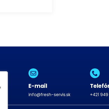
E-mail
Telefó
y?
e
info@fresh-servis.sk
+421 949