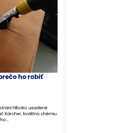
rečo ho robiť
dstráni hlboko usadené
ač Kärcher, kvalitnú chémiu
šho…