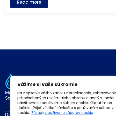
Read more
Vážime si vaše súkromie
Máte otázky alebo si chcete objednať naše služb
Na zlepšenie vášho zážitku z prehliadania, zobrazovani
Sme tu pre Vás!
prispôsobených reklám alebo obsahu a analýzu našej
návštevnosti používame súbory cookie. Kliknutím na
tlačidlo „Prijať všetko“ súhlasíte s používaním súborov
cookie.
Zásady používania súborov cookie
Domov
Služby
O nás
Blog
Kontakt