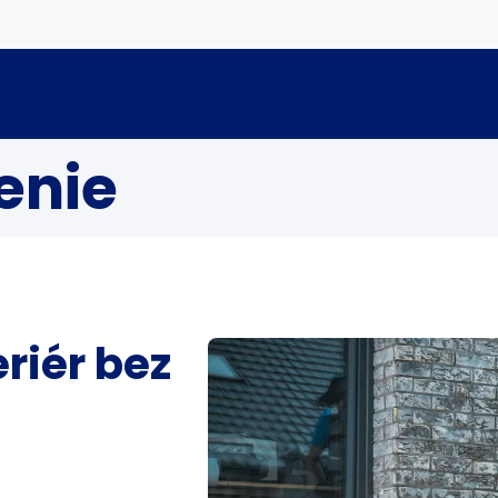
enie
riér bez