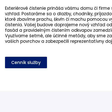
Exteriérové čistenie prináša vášmu domu či firme 
vzhľad. Postaráme sa o dlažby, chodníky, príjazdov
ktoré zbavíme prachu, škvŕn či machu pomocou v
čistenia. Vašej budove doprajeme nový vzhľad od
fasád a pravidelným čistením odkvapov zamedzí
Využívame šetrné, ale účinné metódy, aby sme zac
vašich povrchov a zabezpečili reprezentatívny do
Cenník služby