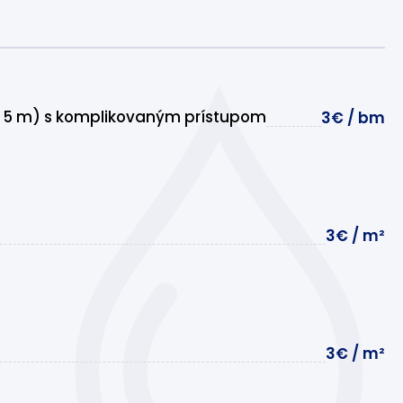
d 5 m) s komplikovaným prístupom
3€ / bm
3€ / m²
3€ / m²