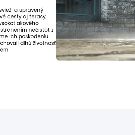
svieži a upravený
é cesty aj terasy,
ysokotlakového
stránením nečistôt z
me ich poškodeniu.
hovali dlhú životnosť
jem.