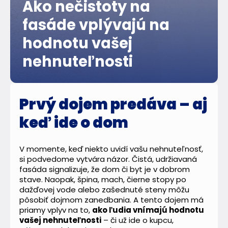
Ako nečistoty na
fasáde vplývajú na
hodnotu vašej
nehnuteľnosti
Prvý dojem predáva – aj
keď ide o dom
V momente, keď niekto uvidí vašu nehnuteľnosť,
si podvedome vytvára názor. Čistá, udržiavaná
fasáda signalizuje, že dom či byt je v dobrom
stave. Naopak, špina, mach, čierne stopy po
dažďovej vode alebo zašednuté steny môžu
pôsobiť dojmom zanedbania. A tento dojem má
priamy vplyv na to,
ako ľudia vnímajú hodnotu
vašej nehnuteľnosti
– či už ide o kupcu,