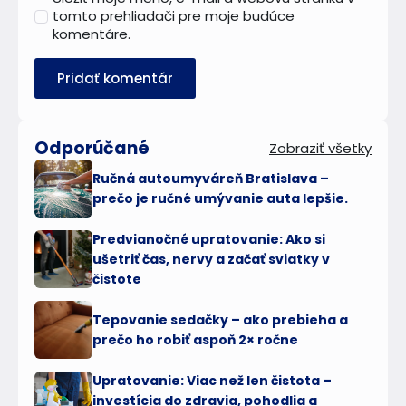
tomto prehliadači pre moje budúce
komentáre.
Odporúčané
Zobraziť všetky
Ručná autoumyváreň Bratislava –
prečo je ručné umývanie auta lepšie.
Predvianočné upratovanie: Ako si
ušetriť čas, nervy a začať sviatky v
čistote
Tepovanie sedačky – ako prebieha a
prečo ho robiť aspoň 2× ročne
Upratovanie: Viac než len čistota –
investícia do zdravia, pohodlia a