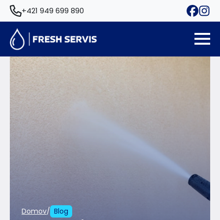
+421 949 699 890
/
Domov
Blog