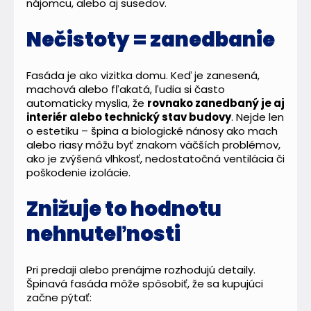
nájomcu, alebo aj susedov.
Nečistoty = zanedbanie
Fasáda je ako vizitka domu. Keď je zanesená,
machová alebo fľakatá, ľudia si často
automaticky myslia, že
rovnako zanedbaný je aj
interiér alebo technický stav budovy
. Nejde len
o estetiku – špina a biologické nánosy ako mach
alebo riasy môžu byť znakom väčších problémov,
ako je zvýšená vlhkosť, nedostatočná ventilácia či
poškodenie izolácie.
Znižuje to hodnotu
nehnuteľnosti
Pri predaji alebo prenájme rozhodujú detaily.
Špinavá fasáda môže spôsobiť, že sa kupujúci
začne pýtať: