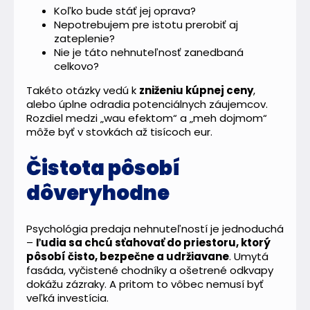
Koľko bude stáť jej oprava?
Nepotrebujem pre istotu prerobiť aj
zateplenie?
Nie je táto nehnuteľnosť zanedbaná
celkovo?
Takéto otázky vedú k
zniženiu kúpnej ceny
,
alebo úplne odradia potenciálnych záujemcov.
Rozdiel medzi „wau efektom“ a „meh dojmom“
môže byť v stovkách až tisícoch eur.
Čistota pôsobí
dôveryhodne
Psychológia predaja nehnuteľností je jednoduchá
–
ľudia sa chcú sťahovať do priestoru, ktorý
pôsobí čisto, bezpečne a udržiavane
. Umytá
fasáda, vyčistené chodníky a ošetrené odkvapy
dokážu zázraky. A pritom to vôbec nemusí byť
veľká investícia.