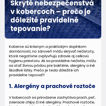
Skryté nebezpečenstvá
v kobercoch – prečo je
dôležité pravidelné
tepovanie?
Koberce sú krásnym a praktickým doplnkom
domácnosti, no zároveň môžu skrývať nečistoty,
ktoré negatívne ovplyvňujú zdravie aj celkovú
hygienu priestoru. Ak sa pravidelne nečistia, môžu
sa stať živnou pôdou pre baktérie, alergény a iné
škodlivé látky. Prečo je teda dôležité ich
pravidelne tepovať?
1. Alergény a prachové roztoče
V kobercoch sa prirodzene zachytáva prach, peľ,
zvieracie chlpy či iné alergény. Prachové roztoče,