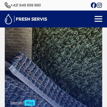
+421 949 699 890
/
Domov
Blog