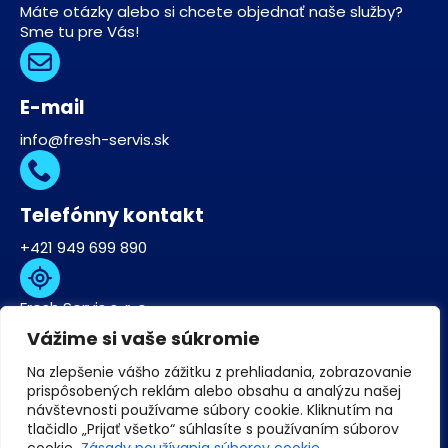
Máte otázky alebo si chcete objednať naše služby?
Sme tu pre Vás!
E-mail
info@fresh-servis.sk
Telefónny kontakt
+421 949 699 890
Fresh Servis s. r. o.
Zlatohorská 4645/19
Vážime si vaše súkromie
841 03 Bratislava-Lamač
IČO: 57282439
Na zlepšenie vášho zážitku z prehliadania, zobrazovanie
DIČ: 2122648902
prispôsobených reklám alebo obsahu a analýzu našej
Domov
Služby
O nás
Blog
Kontakt
návštevnosti používame súbory cookie. Kliknutím na
© 2025 Freshservis. Všetky práva vyhradené.
tlačidlo „Prijať všetko“ súhlasíte s používaním súborov