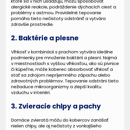
ktoré sa v nich usadzujú, môžu spôsobovať
alergické reakcie, podráždenie dýchacích ciest a
problémy s astmou. Pravidelné tepovanie
pomáha tieto nečistoty odstrániť a vytvára
zdravšie prostredie.
2. Baktérie a plesne
Vlhkosť v kombinácii s prachom vytvára ideálne
podmienky pre množenie baktérií a plesní. Najmä
v miestnostiach s vyššou vlhkosťou, ako sú pivnice
či kúpeľne, môže koberec absorbovať vlhkosť a
stať sa zdrojom nepríjemného zápachu alebo
zdravotných problémov. Tepovanie odstráni tieto
nežiaduce mikroorganizmy a zlepší kvalitu
vzduchu v interiéri.
3. Zvieracie chlpy a pachy
Domáce zvieratá môžu do kobercov zanášať
nielen chlpy, ale aj nečistoty z vonkajšieho