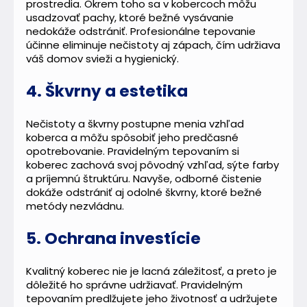
prostredia. Okrem toho sa v kobercoch môžu
usadzovať pachy, ktoré bežné vysávanie
nedokáže odstrániť. Profesionálne tepovanie
účinne eliminuje nečistoty aj zápach, čím udržiava
váš domov svieži a hygienický.
4. Škvrny a estetika
Nečistoty a škvrny postupne menia vzhľad
koberca a môžu spôsobiť jeho predčasné
opotrebovanie. Pravidelným tepovaním si
koberec zachová svoj pôvodný vzhľad, sýte farby
a príjemnú štruktúru. Navyše, odborné čistenie
dokáže odstrániť aj odolné škvrny, ktoré bežné
metódy nezvládnu.
5. Ochrana investície
Kvalitný koberec nie je lacná záležitosť, a preto je
dôležité ho správne udržiavať. Pravidelným
tepovaním predlžujete jeho životnosť a udržujete