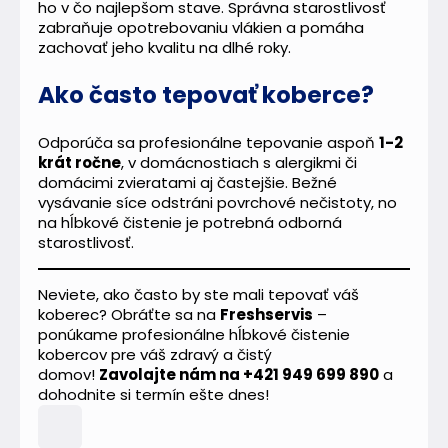
ho v čo najlepšom stave. Správna starostlivosť
zabraňuje opotrebovaniu vlákien a pomáha
zachovať jeho kvalitu na dlhé roky.
Ako často tepovať koberce?
Odporúča sa profesionálne tepovanie aspoň
1-2
krát ročne
, v domácnostiach s alergikmi či
domácimi zvieratami aj častejšie. Bežné
vysávanie síce odstráni povrchové nečistoty, no
na hĺbkové čistenie je potrebná odborná
starostlivosť.
Neviete, ako často by ste mali tepovať váš
koberec? Obráťte sa na
Freshservis
–
ponúkame profesionálne hĺbkové čistenie
kobercov pre váš zdravý a čistý
domov!
Zavolajte nám na +421 949 699 890
a
dohodnite si termín ešte dnes!